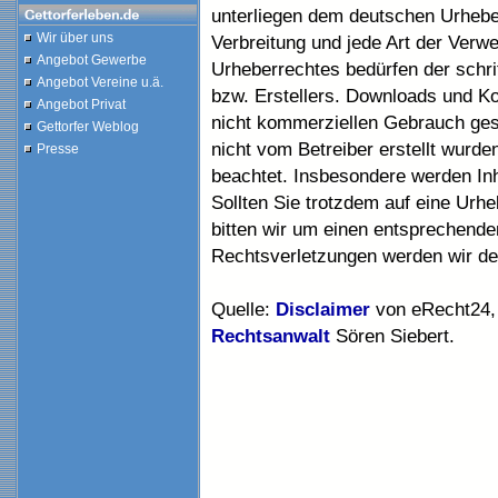
unterliegen dem deutschen Urheber
Wir über uns
Verbreitung und jede Art der Verw
Angebot Gewerbe
Urheberrechtes bedürfen der schri
Angebot Vereine u.ä.
bzw. Erstellers. Downloads und Kop
Angebot Privat
nicht kommerziellen Gebrauch gesta
Gettorfer Weblog
nicht vom Betreiber erstellt wurde
Presse
beachtet. Insbesondere werden Inh
Sollten Sie trotzdem auf eine Ur
bitten wir um einen entsprechend
Rechtsverletzungen werden wir der
Quelle:
Disclaimer
von eRecht24, 
Rechtsanwalt
Sören Siebert.