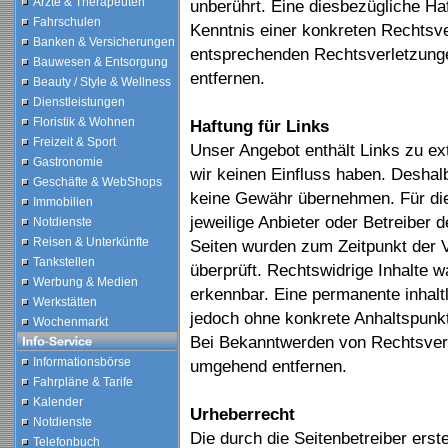
Ärzte & Therapeuten
unberührt. Eine diesbezügliche Haf
Fahrschulen
Kenntnis einer konkreten Rechtsv
Banken & Versicherungen
entsprechenden Rechtsverletzung
Bauwesen & Entsorgung
entfernen.
Beauty / Style & Wellness
Dienstleistungen
Floristik & Wohnen
Haftung für Links
Freizeit & Sport
Unser Angebot enthält Links zu ext
Gastronomie
wir keinen Einfluss haben. Deshal
Geschäfte & WebShops
keine Gewähr übernehmen. Für die I
Immobilien
jeweilige Anbieter oder Betreiber d
Notdienste
Reisen & Unterkünfte
Seiten wurden zum Zeitpunkt der 
Tankstellen
überprüft. Rechtswidrige Inhalte w
Werbung & Medien
erkennbar. Eine permanente inhaltli
Werkstätten
jedoch ohne konkrete Anhaltspunkt
Wochenmarkt
Bei Bekanntwerden von Rechtsverl
Informationsbörse
umgehend entfernen.
Fahrpläne & Tarife
Kalender
Urheberrecht
Notdienste
Die durch die Seitenbetreiber erst
Telefonbuch