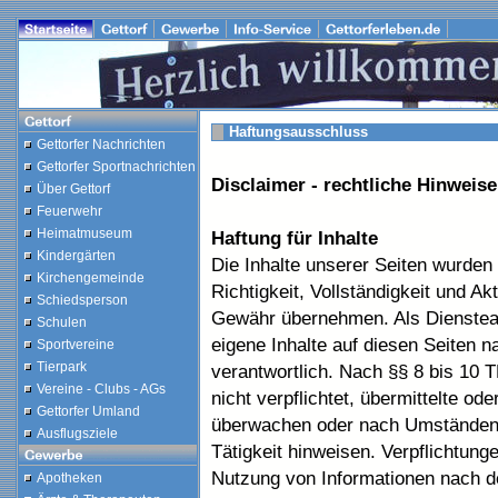
Haftungsausschluss
Gettorfer Nachrichten
Gettorfer Sportnachrichten
Disclaimer - rechtliche Hinweise
Über Gettorf
Feuerwehr
Heimatmuseum
Haftung für Inhalte
Kindergärten
Die Inhalte unserer Seiten wurden m
Kirchengemeinde
Richtigkeit, Vollständigkeit und Ak
Schiedsperson
Gewähr übernehmen. Als Dienstean
Schulen
eigene Inhalte auf diesen Seiten 
Sportvereine
Tierpark
verantwortlich. Nach §§ 8 bis 10 
Vereine - Clubs - AGs
nicht verpflichtet, übermittelte o
Gettorfer Umland
überwachen oder nach Umständen z
Ausflugsziele
Tätigkeit hinweisen. Verpflichtung
Nutzung von Informationen nach d
Apotheken